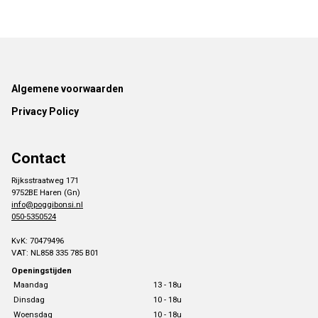
Footer
Algemene voorwaarden
Privacy Policy
Contact
Rijksstraatweg 171
9752BE Haren (Gn)
info@poggibonsi.nl
050-5350524
KvK: 70479496
VAT: NL858 335 785 B01
Openingstijden
Maandag
13 - 18u
Dinsdag
10 - 18u
Woensdag
10 - 18u