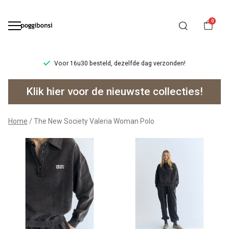
0
Voor 16u30 besteld, dezelfde dag verzonden!
The
Klik hier voor de nieuwste collecties!
New
Society
Home
The New Society Valeria Woman Polo
Valeria
Woman
Polo
-